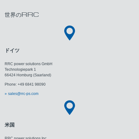
世界のRRC
ドイツ
RRC power solutions GmbH
Technologiepark 1
66424 Homburg (Saarland)
Phone: +49 6841 98090
sales@rrc-ps.com
米国
RRC power solutions Inc.