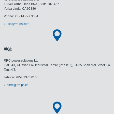
18340 Yorba Linda Blvd., Suite 107-437
​​​​​​​Yorba Linda, CA 92886
Phone: +1 714 777 3604
usa@rrc-ps.com
香港
RRC power solutions Ltd.
Flat F43, 7/F, Wah Lok Industrial Centre (Phase 2), 31-35 Shan Mei Street, Fo
Tan, N.T.
Telefon: +852 2376 0106
hkrrc@rrc-ps.cn