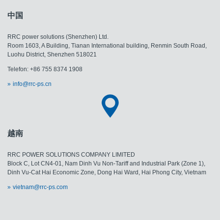
中国
RRC power solutions (Shenzhen) Ltd.
Room 1603, A Building, Tianan International building, Renmin South Road,
Luohu District, Shenzhen 518021
Telefon: +86 755 8374 1908
info@rrc-ps.cn
越南
RRC POWER SOLUTIONS COMPANY LIMITED
Block C, Lot CN4-01, Nam Dinh Vu Non-Tariff and Industrial Park (Zone 1),
Dinh Vu-Cat Hai Economic Zone, Dong Hai Ward, Hai Phong City, Vietnam
vietnam@rrc-ps.com