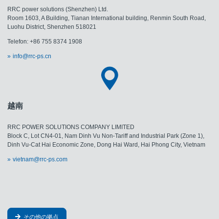
RRC power solutions (Shenzhen) Ltd.
Room 1603, A Building, Tianan International building, Renmin South Road,
Luohu District, Shenzhen 518021
Telefon: +86 755 8374 1908
info@rrc-ps.cn
越南
RRC POWER SOLUTIONS COMPANY LIMITED
Block C, Lot CN4-01, Nam Dinh Vu Non-Tariff and Industrial Park (Zone 1),
Dinh Vu-Cat Hai Economic Zone, Dong Hai Ward, Hai Phong City, Vietnam
vietnam@rrc-ps.com
その他の拠点