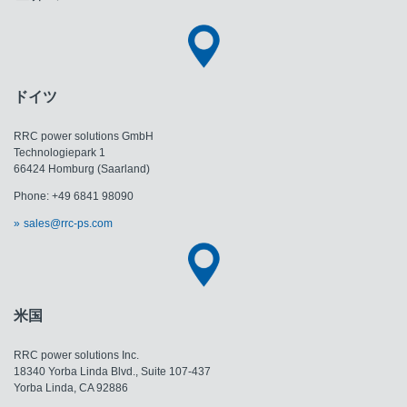
ドイツ
RRC power solutions GmbH
Technologiepark 1
66424 Homburg (Saarland)
Phone: +49 6841 98090
sales@rrc-ps.com
米国
RRC power solutions Inc.
18340 Yorba Linda Blvd., Suite 107-437
​​​​​​​Yorba Linda, CA 92886