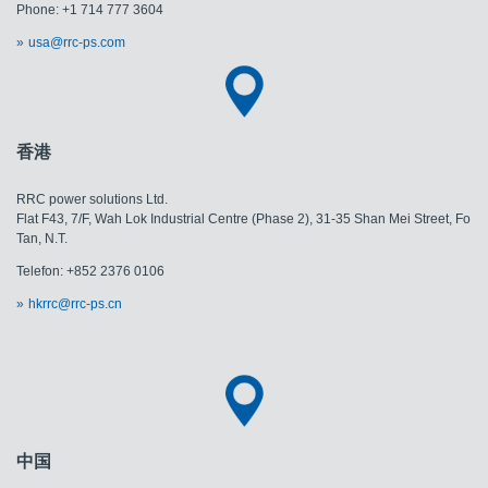
Phone: +1 714 777 3604
usa@rrc-ps.com
香港
RRC power solutions Ltd.
Flat F43, 7/F, Wah Lok Industrial Centre (Phase 2), 31-35 Shan Mei Street, Fo
Tan, N.T.
Telefon: +852 2376 0106
hkrrc@rrc-ps.cn
中国