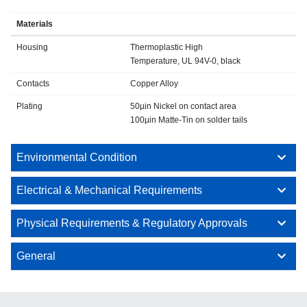
Materials
Housing
Thermoplastic High
Temperature, UL 94V-0, black
Contacts
Copper Alloy
Plating
50µin Nickel on contact area
100µin Matte-Tin on solder tails
Environmental Condition
Electrical & Mechanical Requirements
Physical Requirements & Regulatory Approvals
General