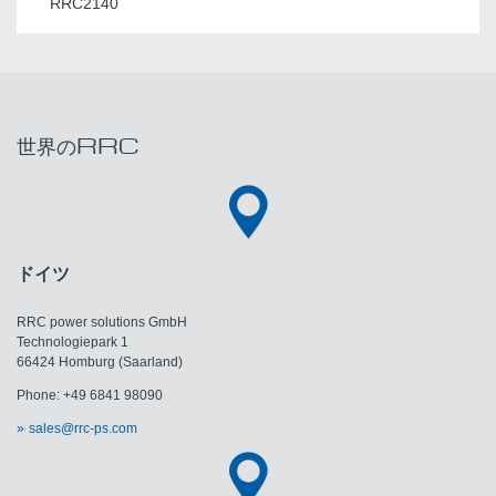
RRC2140
世界のRRC
ドイツ
RRC power solutions GmbH
Technologiepark 1
66424 Homburg (Saarland)
Phone: +49 6841 98090
sales@rrc-ps.com