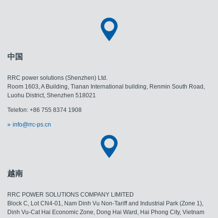
中国
RRC power solutions (Shenzhen) Ltd.
Room 1603, A Building, Tianan International building, Renmin South Road,
Luohu District, Shenzhen 518021
Telefon: +86 755 8374 1908
info@rrc-ps.cn
越南
RRC POWER SOLUTIONS COMPANY LIMITED
Block C, Lot CN4-01, Nam Dinh Vu Non-Tariff and Industrial Park (Zone 1),
Dinh Vu-Cat Hai Economic Zone, Dong Hai Ward, Hai Phong City, Vietnam