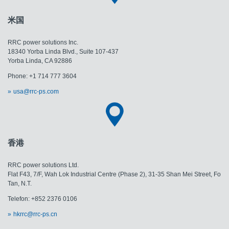
米国
RRC power solutions Inc.
18340 Yorba Linda Blvd., Suite 107-437
​​​​​​​Yorba Linda, CA 92886
Phone: +1 714 777 3604
usa@rrc-ps.com
香港
RRC power solutions Ltd.
Flat F43, 7/F, Wah Lok Industrial Centre (Phase 2), 31-35 Shan Mei Street, Fo
Tan, N.T.
Telefon: +852 2376 0106
hkrrc@rrc-ps.cn