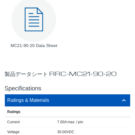
MC21-90-20 Data Sheet
製品データシート RRC-MC21-90-20
Specifications
Ratings & Materials
Ratings
Current
7.00A max. / pin
Voltage
30.00VDC