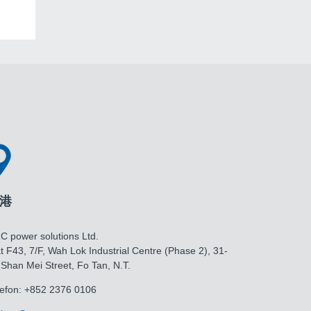
港
C power solutions Ltd.
t F43, 7/F, Wah Lok Industrial Centre (Phase 2), 31-
 Shan Mei Street, Fo Tan, N.T.
lefon: +852 2376 0106