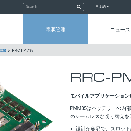
日本語
ク
電源管理
ニュース
電器
RRC-PMM35
RRC-P
モバイルアプリケーション
PMM35はバッテリーの
のシームレスな切り替えを
設計が容易で、スロット