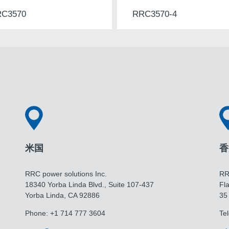
C3570
RRC3570-4
米国
香
RRC power solutions Inc.
RR
18340 Yorba Linda Blvd., Suite 107-437
Fla
​​​​​​​Yorba Linda, CA 92886
35
Phone: +1 714 777 3604
Te