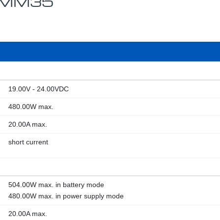
PMM35
19.00V - 24.00VDC
480.00W max.
20.00A max.
short current
504.00W max. in battery mode
480.00W max. in power supply mode
20.00A max.