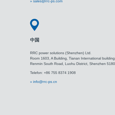
sales@rrc-ps.com
中国
RRC power solutions (Shenzhen) Ltd.
Room 1603, A Building, Tianan International building
Renmin South Road, Luohu District, Shenzhen 518
Telefon: +86 755 8374 1908
info@rrc-ps.cn