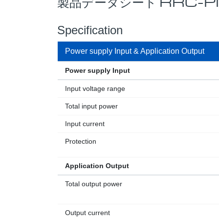
製品データシート RRC-
Specification
Power supply Input & Application Output
Power supply Input
Input voltage range
Total input power
Input current
Protection
Application Output
Total output power
Output current