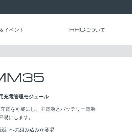
＆イベント
RRCについて
MM35
用充電管理モジュール
内部充電を可能にし、主電源とバッテリー電源
容易にします。
設計への組み込みが容易