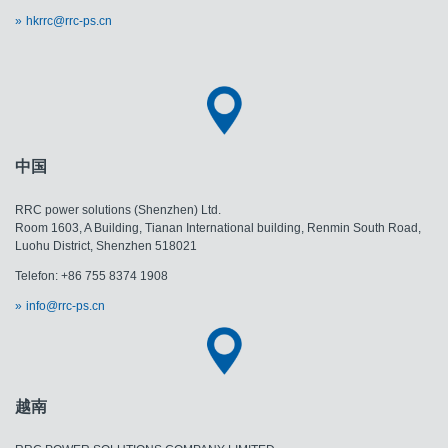
hkrrc@rrc-ps.cn
中国
RRC power solutions (Shenzhen) Ltd.
Room 1603, A Building, Tianan International building, Renmin South Road,
Luohu District, Shenzhen 518021
Telefon: +86 755 8374 1908
info@rrc-ps.cn
越南