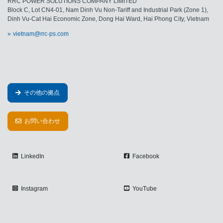
RRC POWER SOLUTIONS COMPANY LIMITED
Block C, Lot CN4-01, Nam Dinh Vu Non-Tariff and Industrial Park (Zone 1),
Dinh Vu-Cat Hai Economic Zone, Dong Hai Ward, Hai Phong City, Vietnam
vietnam@rrc-ps.com
その他の拠点
お問い合わせ
LinkedIn
Facebook
Instagram
YouTube