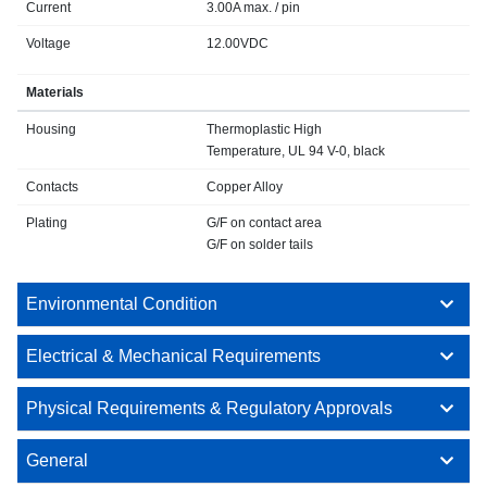
Current
3.00A max. / pin
Voltage
12.00VDC
Materials
Housing
Thermoplastic High
Temperature, UL 94 V-0, black
Contacts
Copper Alloy
Plating
G/F on contact area
G/F on solder tails
Environmental Condition
Electrical & Mechanical Requirements
Physical Requirements & Regulatory Approvals
General