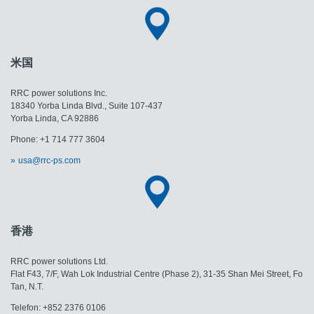
米国
RRC power solutions Inc.
18340 Yorba Linda Blvd., Suite 107-437
​​​​​​​Yorba Linda, CA 92886
Phone: +1 714 777 3604
usa@rrc-ps.com
香港
RRC power solutions Ltd.
Flat F43, 7/F, Wah Lok Industrial Centre (Phase 2), 31-35 Shan Mei Street, Fo
Tan, N.T.
Telefon: +852 2376 0106